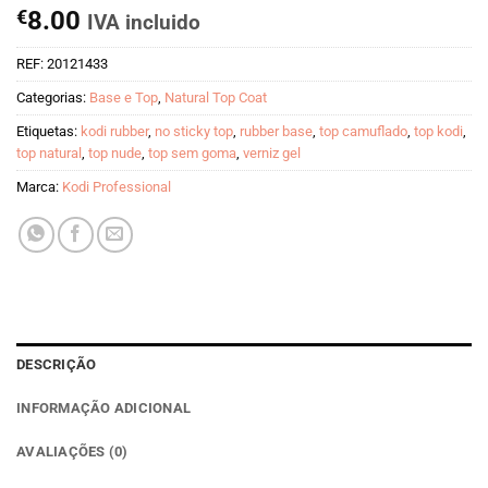
€
8.00
IVA incluido
REF:
20121433
Categorias:
Base e Top
,
Natural Top Coat
Etiquetas:
kodi rubber
,
no sticky top
,
rubber base
,
top camuflado
,
top kodi
,
top natural
,
top nude
,
top sem goma
,
verniz gel
Marca:
Kodi Professional
DESCRIÇÃO
INFORMAÇÃO ADICIONAL
AVALIAÇÕES (0)