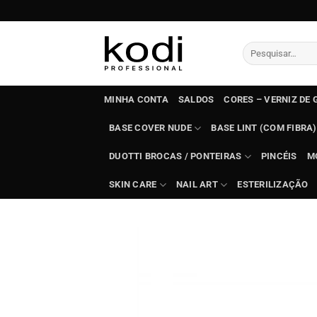
Skip
to
content
Pesquisar
por:
MINHA CONTA
SALDOS
CORES – VERNIZ DE 
BASE COVER NUDE
BASE LINT (COM FIBRA)
DUOTTI BROCAS / PONTEIRAS
PINCÉIS
M
SKIN CARE
NAIL ART
ESTERILIZAÇÃO