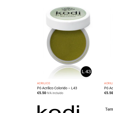
ACRÍLICO
ACRÍL
 250 ml
Pó Acrílico Colorido – L43
Pó Ac
€
5.50
€
5.5
IVA incluido
Term