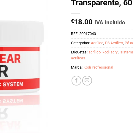
Transparente, 60
€
18.00
IVA incluido
REF:
20017040
Categorias:
Acrílico
,
Pó Acrílico
,
Pó ac
Etiquetas:
acrílico
,
kodi acryl
,
sistema
acrílicas
Marca:
Kodi Professional