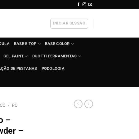
INICIAR SESSÃO
ÍCULA
BASE E TOP
BASE COLOR
GEL PAINT
DUOTTI FERRAMENTAS
AÇÃO DE PESTANAS
PODOLOGIA
ICO
/
PÓ
o –
wder –