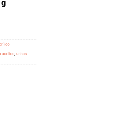
 g
rílico
 acrílico
,
unhas