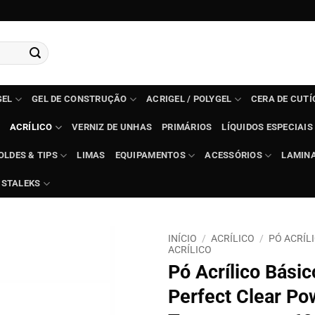
GEL
GEL DE CONSTRUÇÃO
ACRIGEL / POLYGEL
CERA DE CUT
ACRÍLICO
VERNIZ DE UNHAS
PRIMÁRIOS
LÍQUIDOS ESPECIAIS
OLDES & TIPS
LIMAS
EQUIPAMENTOS
ACESSÓRIOS
LAMIN
STALEKS
INÍCIO
/
ACRÍLICO
/
PÓ ACRÍL
ACRÍLICO
Pó Acrílico Básic
Perfect Clear Po