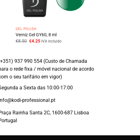
GEL POLISH
Verniz Gel GY60, 8 ml
O
O
€
8.50
€
4.25
IVA incluido
preço
preço
original
atual
era:
é:
€8.50.
€4.25.
(+351) 937 990 554 (Custo de Chamada
para o rede fixa / móvel nacional de acordo
com o seu tarifário em vigor)
Segunda a Sexta das 10:00-17:00
info@kodi-professional.pt
Praça Rainha Santa 2C, 1600-687 Lisboa
Portugal