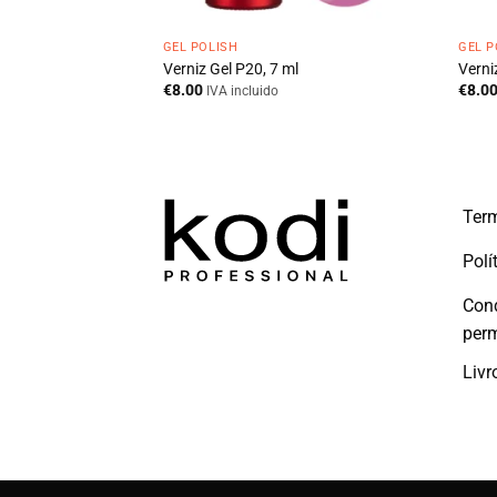
GEL POLISH
GEL P
Verniz Gel P20, 7 ml
Verni
€
8.00
€
8.0
IVA incluido
l
cluido
Term
Polí
Con
per
Livr