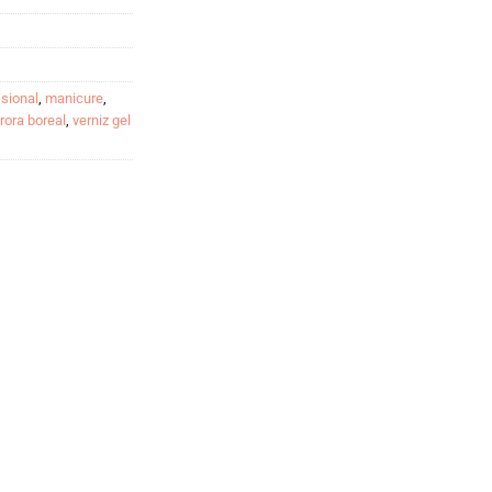
ssional
,
manicure
,
urora boreal
,
verniz gel