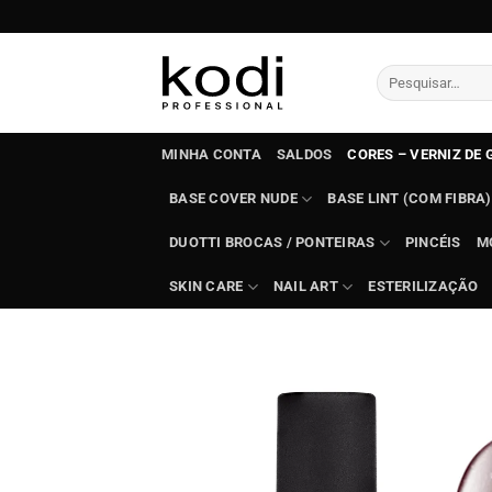
Skip
to
content
Pesquisar
por:
MINHA CONTA
SALDOS
CORES – VERNIZ DE 
BASE COVER NUDE
BASE LINT (COM FIBRA)
DUOTTI BROCAS / PONTEIRAS
PINCÉIS
M
SKIN CARE
NAIL ART
ESTERILIZAÇÃO