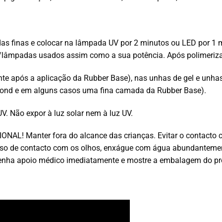
as finas e colocar na lâmpada UV por 2 minutos ou LED por 1 
lâmpadas usados assim como a sua potência. Após polimerizaçã
e após a aplicação da Rubber Base), nas unhas de gel e unhas a
abond e em alguns casos uma fina camada da Rubber Base).
V. Não expor à luz solar nem à luz UV.
L! Manter fora do alcance das crianças. Evitar o contacto com 
caso de contacto com os olhos, enxágue com água abundanteme
tenha apoio médico imediatamente e mostre a embalagem do pr