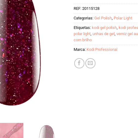
REF:
20115128
Categorias:
Gel Polish
,
Polar Light
Etiquetas:
kodi gel polish
,
kodi profe
polar light
,
unhas de gel
,
verniz gel a
com brilho
Marca:
Kodi Professional