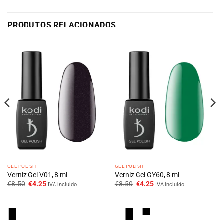
PRODUTOS RELACIONADOS
GEL POLISH
GEL POLISH
Verniz Gel V01, 8 ml
Verniz Gel GY60, 8 ml
O
O
O
O
€
8.50
€
4.25
€
8.50
€
4.25
IVA incluido
IVA incluido
preço
preço
preço
preço
original
atual
original
atual
era:
é:
era:
é:
€8.50.
€4.25.
€8.50.
€4.25.